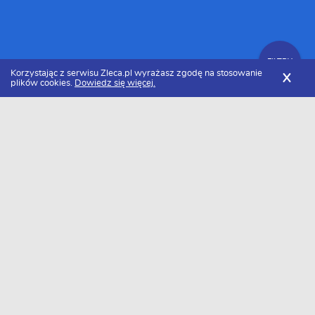
FILTRY
Korzystając z serwisu Zleca.pl wyrażasz zgodę na stosowanie
X
plików cookies.
Dowiedz się więcej.
Zleca.pl
Mazowieckie
Warszawa
Kancelarie prawne
FILTRY
Kancelarie prawne Warszawa - Ranking
2026
Dołączyło do nas już 35 kancelarii prawnych z Warszawy. Wybierz
spośród profili kandydatów najlepszego wykonawcę. Oto ranking
najlepsze kancelarie prawne z Warszawy w 2026 roku.