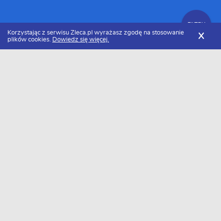
FILTRY
Korzystając z serwisu Zleca.pl wyrażasz zgodę na stosowanie
X
plików cookies.
Dowiedz się więcej.
Zleca.pl
Dolnośląskie
Wrocław
Kancelarie prawne
FILTRY
Kancelarie prawne Wrocław - Ranking
2026
Dołączyło do nas już 18 kancelarii prawnych z Wrocławia. Wybierz
spośród profili kandydatów najlepszego wykonawcę. Oto ranking
najlepsze kancelarie prawne z Wrocławia w 2026 roku.
Kancelaria Radcy Prawnego Bartosz