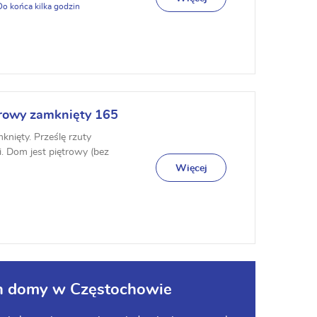
rowy zamknięty 165
nięty. Prześlę rzuty
ji. Dom jest piętrowy (bez
(...
Więcej
ych domy w Częstochowie