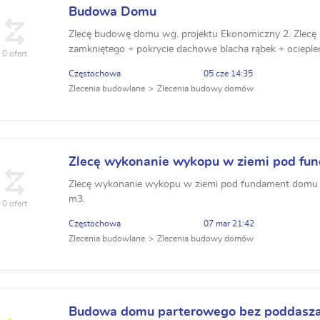
Budowa Domu
Zlecę budowę domu wg. projektu Ekonomiczny 2. Zlec
zamkniętego + pokrycie dachowe blacha rąbek + ocieple
0 ofert
Zlecenie z materiałem lub bez Realizacja możliwa...
Częstochowa
05 cze 14:35
Zlecenia budowlane
Zlecenia budowy domów
Zlecę wykonanie wykopu w ziemi pod fu
Zlecę wykonanie wykopu w ziemi pod fundament domu 
m3.
0 ofert
Częstochowa
07 mar 21:42
Zlecenia budowlane
Zlecenia budowy domów
Budowa domu parterowego bez poddasz