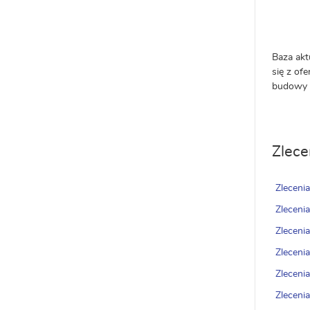
Baza akt
się z of
budowy d
Zlec
Zlecen
Zlecen
Zlecen
Zlecen
Zlecen
Zlecen