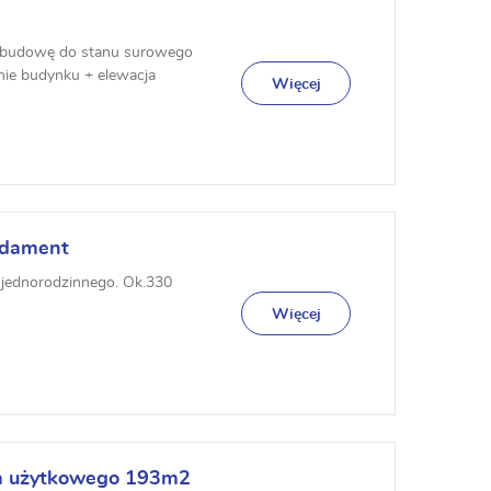
ę budowę do stanu surowego
nie budynku + elewacja
Więcej
ndament
jednorodzinnego. Ok.330
Więcej
a użytkowego 193m2