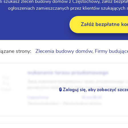
śli szukasz zleceń budowy domów z Częstochowy, załóż bezpła
ogłoszeniach zamieszczanych przez klientów szukających s
Załóż bezpłatne ko
ązane strony:
Zlecenia budowy domów
,
Firmy budując
wykonanie tarasu przydomowego
Zlecę wykonanie kompleksowo tarasu przydomowego z 
powierzchni około 25 m2. Mam masę zdjęć (inspiracji) na
🔒 Zaloguj się, aby zobaczyć szcz
0 ofert
chcę.
Częstochowa
30 wrz 00:40
Zlecenia budowlane
Zlecenia budowy domów