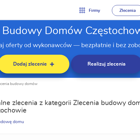
Firmy
Zlecenia
a Budowy Domów Częstocho
aj oferty od wykonawców — bezpłatnie i bez zob
Dodaj zlecenie
Realizuj zlecenia
ecenia budowy domów
lne zlecenia z kategorii Zlecenia budowy d
tochowie
budowę domu