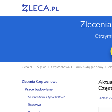
Zleceni
Otrzym
Zleca.pl
Śląskie
Częstochowa
Firmy budujące domy
Zl
Aktua
Zlecenia Częstochowa
Częs
Prace budowlane
Murarstwo i tynkarstwo
Zlecę 
Budowa