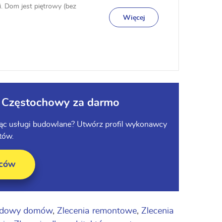
ji. Dom jest piętrowy (bez
(...
Więcej
 Częstochowy za darmo
cząc usługi budowlane? Utwórz profil wykonawcy
tów.
wców
budowy domów
,
Zlecenia remontowe
,
Zlecenia