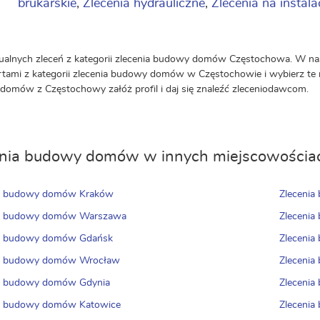
brukarskie
,
Zlecenia hydrauliczne
,
Zlecenia na instala
ualnych zleceń z kategorii zlecenia budowy domów Częstochowa. W nasz
ertami z kategorii zlecenia budowy domów w Częstochowie i wybierz te n
omów z Częstochowy załóż profil i daj się znaleźć zleceniodawcom.
enia budowy domów w innych miejscowościa
ia budowy domów Kraków
Zlecenia
ia budowy domów Warszawa
Zleceni
ia budowy domów Gdańsk
Zleceni
ia budowy domów Wrocław
Zleceni
ia budowy domów Gdynia
Zleceni
ia budowy domów Katowice
Zlecenia