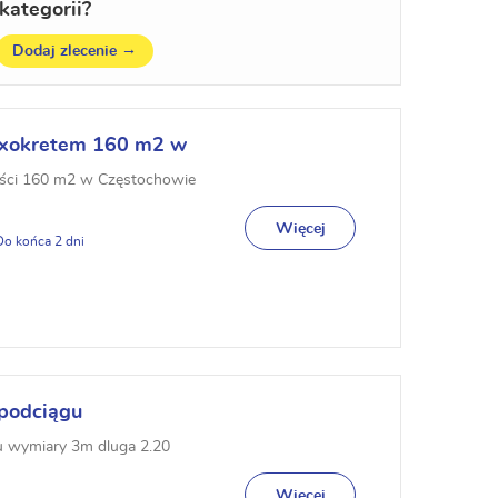
kategorii?
→
Dodaj zlecenie
ixokretem 160 m2 w
ości 160 m2 w Częstochowie
Więcej
2
 podciągu
u wymiary 3m dluga 2.20
Więcej