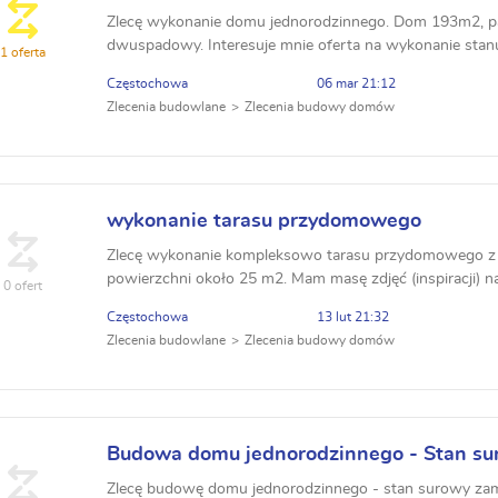
do SSO
Zlecę wykonanie domu jednorodzinnego. Dom 193m2, p
dwuspadowy. Interesuje mnie oferta na wykonanie sta
1 oferta
dachem lub bez dachu. Strop z prefabrykowanej płyty Że
Częstochowa
06 mar 21:12
Zlecenia budowlane
Zlecenia budowy domów
wykonanie tarasu przydomowego
Zlecę wykonanie kompleksowo tarasu przydomowego z 
powierzchni około 25 m2. Mam masę zdjęć (inspiracji) na
0 ofert
chcę.
Częstochowa
13 lut 21:32
Zlecenia budowlane
Zlecenia budowy domów
Budowa domu jednorodzinnego - Stan su
m.kw.
Zlecę budowę domu jednorodzinnego - stan surowy zamk