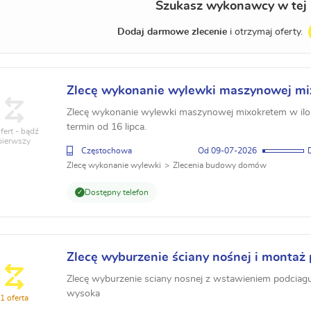
Szukasz wykonawcy w tej 
Dodaj darmowe zlecenie
i otrzymaj oferty.
Zlecę wykonanie wylewki maszynowej m
Częstochowie
Zlecę wykonanie wylewki maszynowej mixokretem w il
termin od 16 lipca.
fert - bądź
pierwszy
Częstochowa
09-07-2026
Zlecę wykonanie wylewki
Zlecenia budowy domów
Dostępny telefon
Zlecę wyburzenie ściany nośnej i montaż
Zlecę wyburzenie sciany nosnej z wstawieniem podciag
wysoka
1 oferta