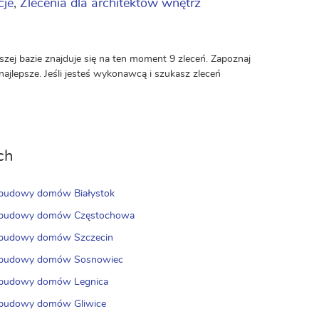
cje
,
Zlecenia dla architektów wnętrz
ej bazie znajduje się na ten moment 9 zleceń. Zapoznaj
ajlepsze. Jeśli jesteś wykonawcą i szukasz zleceń
ch
 budowy domów Białystok
a budowy domów Częstochowa
a budowy domów Szczecin
a budowy domów Sosnowiec
a budowy domów Legnica
 budowy domów Gliwice