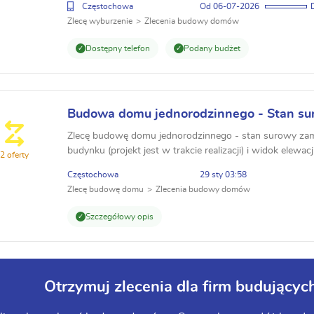
Częstochowa
06-07-2026
Zlecę wyburzenie
Zlecenia budowy domów
Dostępny telefon
Podany budżet
Budowa domu jednorodzinnego - Stan su
m.kw.
Zlecę budowę domu jednorodzinnego - stan surowy zamk
budynku (projekt jest w trakcie realizacji) i widok elewac
2 oferty
podpiwniczenia) z dachem dwuspadowym krytym blachą 
Częstochowa
29 sty 03:58
Zlecę budowę domu
Zlecenia budowy domów
Szczegółowy opis
Otrzymuj zlecenia dla firm budując