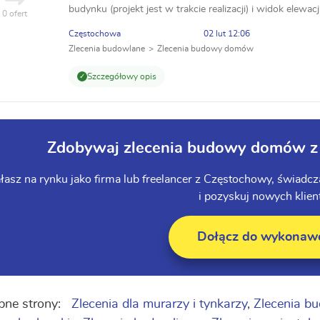
budynku (projekt jest w trakcie realizacji) i widok elewac
0 ofert
podpiwniczenia) z dachem dwuspadowym krytym blachą 
Częstochowa
02 lut 12:06
Zlecenia budowlane
Zlecenia budowy domów
Szczegółowy opis
Zdobywaj zlecenia budowy domów z
łasz na rynku jako firma lub freelancer z Częstochowy, świad
i pozyskuj nowych klien
Dołącz do wykona
ne strony:
Zlecenia dla murarzy i tynkarzy
,
Zlecenia 