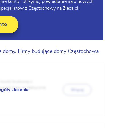
tnie konto i otrzymuj powiadomienia o nowych
pecjalistów z Częstochowy na Zleca.pl!
nto
e domy
,
Firmy budujące domy Częstochowa
kostki brukowej o
 wzór tego, co faktycznie
egóły zlecenia
Więcej