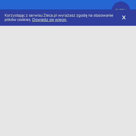
FILTRY
Korzystając z serwisu Zleca.pl wyrażasz zgodę na stosowanie
X
plików cookies.
Dowiedz się więcej.
Zleca.pl
Śląskie
Firmy budowlane
Zlecenia budowlane
FILTRY
Data dodania
Aktualne zlecenia z kategorii Zlecenia
budowlane śląskie
Szukasz wykonawcy w tej kategorii?
Dodaj darmowe zlecenie
i otrzymaj oferty.
→
Dodaj zlecenie