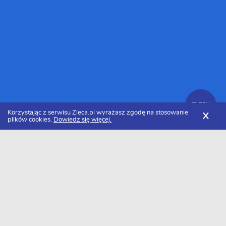
FILTRY
Korzystając z serwisu Zleca.pl wyrażasz zgodę na stosowanie
X
plików cookies.
Dowiedz się więcej.
Zleca.pl
Świętokrzyskie
Firmy budowlane
Zlecenia budowlane
FILTRY
Data dodania
Aktualne zlecenia z kategorii Zlecenia
budowlane świętokrzyskie