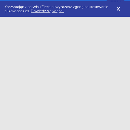
FILTRY
Korzystając z serwisu Zleca.pl wyrażasz zgodę na stosowanie
X
plików cookies.
Dowiedz się więcej.
Zleca.pl
Warmińsko-mazurskie
Firmy budowlane
Zlecenia budowlane
FILTRY
Data dodania
Aktualne zlecenia z kategorii Zlecenia
budowlane warmińsko-mazurskie
Szukasz wykonawcy w tej kategorii?
Dodaj darmowe zlecenie
i otrzymaj oferty.
→
Dodaj zlecenie
0 ofert - bądź pierwszy