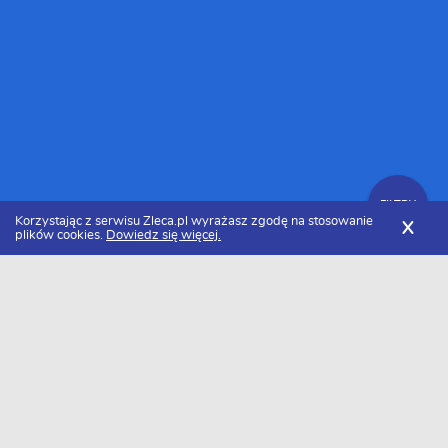
FILTRY
Korzystając z serwisu Zleca.pl wyrażasz zgodę na stosowanie
X
plików cookies.
Dowiedz się więcej.
Zleca.pl
Śląskie
Gliwice
Firmy
Zlecenia
FILTRY
Data dodania
Aktualne zlecenia Gliwice
Zlecę wykonanie
Freelancer zlecenia