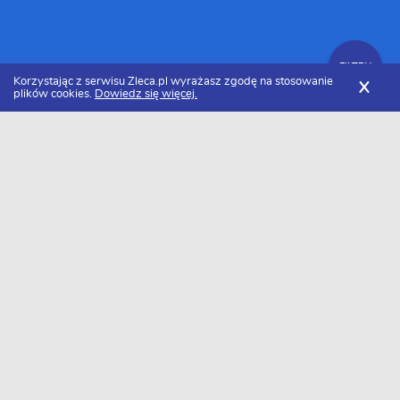
FILTRY
Korzystając z serwisu Zleca.pl wyrażasz zgodę na stosowanie
X
plików cookies.
Dowiedz się więcej.
Zleca.pl
Podkarpackie
Rzeszów
Firmy
Zlecenia
FILTRY
Data dodania
Aktualne zlecenia Rzeszów
Zlecę wykonanie
Freelancer zlecenia
Szukasz wykonawcy w tej kategorii?
Dodaj darmowe zlecenie
i otrzymaj oferty.
→
Dodaj zlecenie