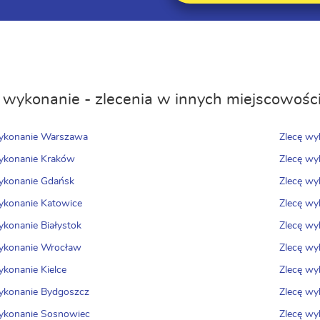
 wykonanie - zlecenia w innych miejscowośc
wykonanie Warszawa
Zlecę wy
ykonanie Kraków
Zlecę wy
ykonanie Gdańsk
Zlecę wy
ykonanie Katowice
Zlecę wy
ykonanie Białystok
Zlecę wy
ykonanie Wrocław
Zlecę wy
ykonanie Kielce
Zlecę w
ykonanie Bydgoszcz
Zlecę wy
ykonanie Sosnowiec
Zlecę wy