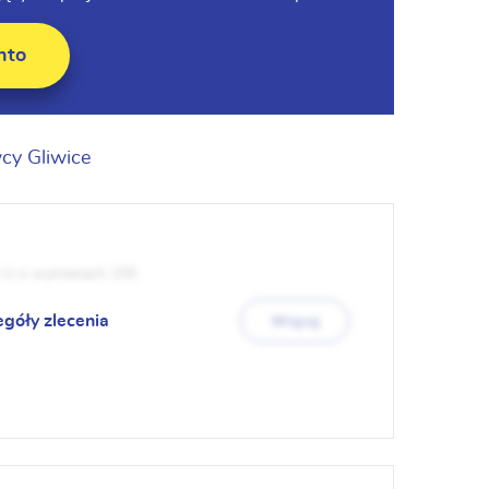
nto
cy Gliwice
ry U o wymiarach 155
egóły zlecenia
Więcej