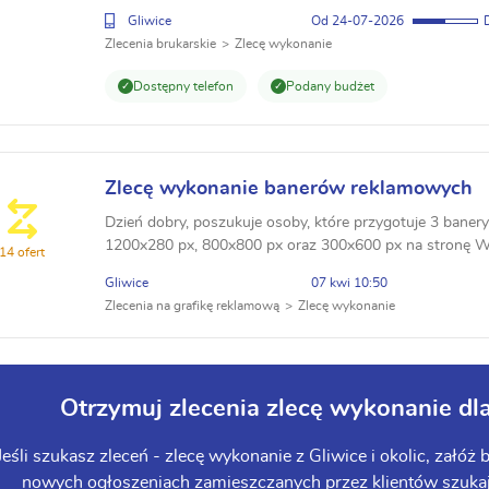
Gliwice
24-07-2026
Zlecenia brukarskie
Zlecę wykonanie
Dostępny telefon
Podany budżet
Zlecę wykonanie banerów reklamowych
Dzień dobry, poszukuje osoby, które przygotuje 3 baner
1200x280 px, 800x800 px oraz 300x600 px na stronę
14 ofert
graficznie odpowiadać estetyce serwisu, który mają rek
Gliwice
07 kwi 10:50
Zlecenia na grafikę reklamową
Zlecę wykonanie
Otrzymuj zlecenia zlecę wykonanie d
Jeśli szukasz zleceń - zlecę wykonanie z Gliwice i okolic, załóż
nowych ogłoszeniach zamieszczanych przez klientów szukając