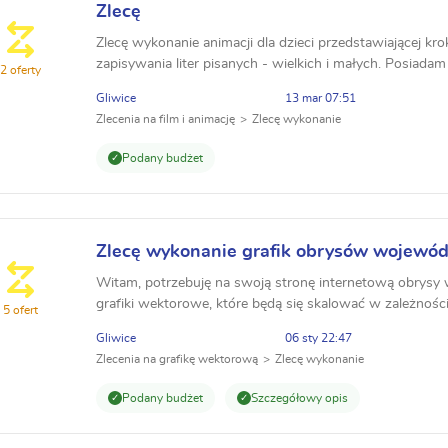
Zlecę
Zlecę wykonanie animacji dla dzieci przedstawiającej kr
zapisywania liter pisanych - wielkich i małych. Posiada
2 oferty
przedstawiający podobną animację na której chciałabym 
Gliwice
13 mar 07:51
Zlecenia na film i animację
Zlecę wykonanie
Podany budżet
Zlecę wykonanie grafik obrysów wojewó
Witam, potrzebuję na swoją stronę internetową obrys
grafiki wektorowe, które będą się skalować w zależności
5 ofert
Muszą dobrze wyglądać zarówno na desktopie jak i n...
Gliwice
06 sty 22:47
Zlecenia na grafikę wektorową
Zlecę wykonanie
Podany budżet
Szczegółowy opis