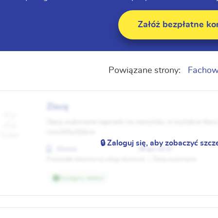
Załóż bezpłatne ko
Powiązane strony:
Fachow
Zlecę
Zlecę wykonanie tapicerki na narożniku w kształcie lite
cmx345x200cm
0 ofert
🔒 Zaloguj się, aby zobaczyć szcz
Gliwice
09 gru 15:37
Pozostałe zlecenia na usługi domowe
Zlecę wykonanie
Dostępny telefon