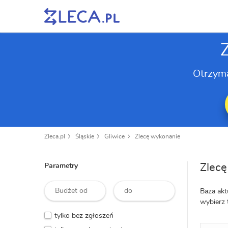
Otrzym
Zleca.pl
Śląskie
Gliwice
Zlecę wykonanie
Zlecę
Parametry
Baza akt
wybierz 
tylko bez zgłoszeń