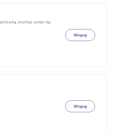
dachówką ,montaż rynien itp
Więcej
Więcej