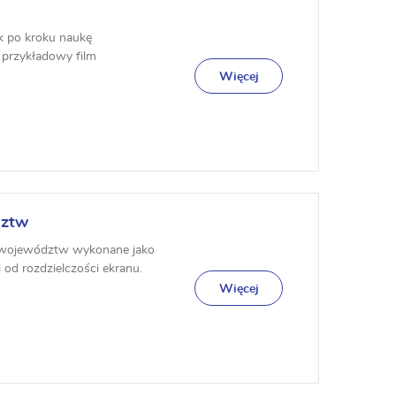
ok po kroku naukę
m przykładowy film
się wzoro...
Więcej
dztw
y województw wykonane jako
 od rozdzielczości ekranu.
Więcej