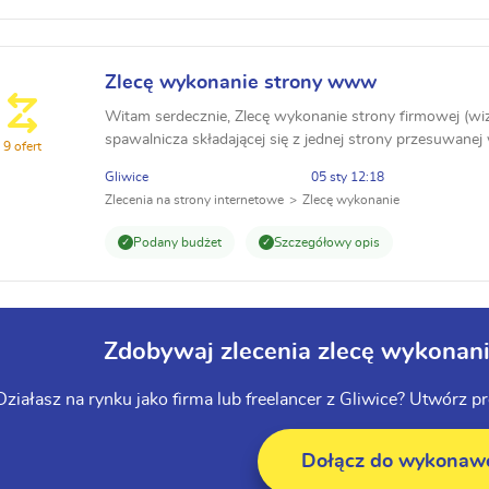
Zlecę wykonanie strony www
Witam serdecznie, Zlecę wykonanie strony firmowej (wi
spawalnicza składającej się z jednej strony przesuwanej 
9 ofert
- o nas - dlaczego my - galeria (podgląd gotowych ...
Gliwice
05 sty 12:18
Zlecenia na strony internetowe
Zlecę wykonanie
Podany budżet
Szczegółowy opis
Zdobywaj zlecenia zlecę wykonani
Działasz na rynku jako firma lub freelancer z Gliwice? Utwórz 
Dołącz do wykona