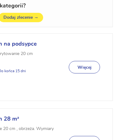
kategorii?
→
Dodaj zlecenie
ch na podsypce
orytowanie 20 cm
Więcej
15
h 28 m²
e 20 cm , obrzeża. Wymiary