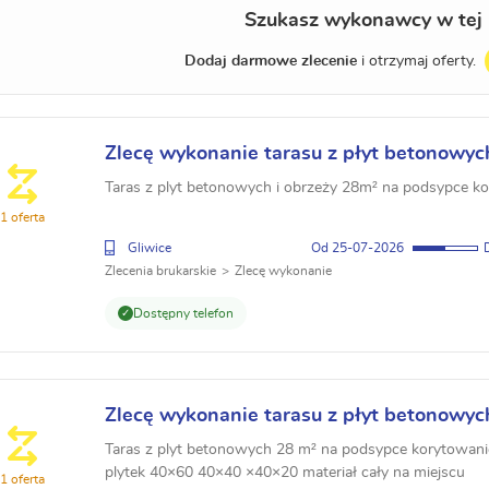
Szukasz wykonawcy w tej 
Dodaj darmowe zlecenie
i otrzymaj oferty.
Zlecę wykonanie tarasu z płyt betonowy
Taras z plyt betonowych i obrzeży 28m² na podsypce k
1 oferta
Gliwice
25-07-2026
Zlecenia brukarskie
Zlecę wykonanie
Dostępny telefon
Zlecę wykonanie tarasu z płyt betonowyc
Taras z plyt betonowych 28 m² na podsypce korytowani
plytek 40×60 40×40 ×40×20 materiał cały na miejscu
1 oferta