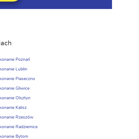
iach
konanie Poznań
konanie Lublin
konanie Piaseczno
konanie Gliwice
konanie Olsztyn
konanie Kalisz
ykonanie Rzeszów
konanie Radziemice
konanie Bytom