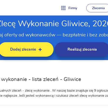
Firmy
Zlecenia
Zlecę Wykonanie Gliwice, 202
aj oferty od wykonawców — bezpłatnie i bez zob
Dodaj zlecenie
Realizuj zlecenia
 wykonanie - lista zleceń - Gliwice
ualnych zleceń - zlecę wykonanie . W naszej bazie znajduje się 9 ogłosze
te najlepsze. Jeśli jesteś wykonawcą i szukasz zleceń zlecę wykonanie za