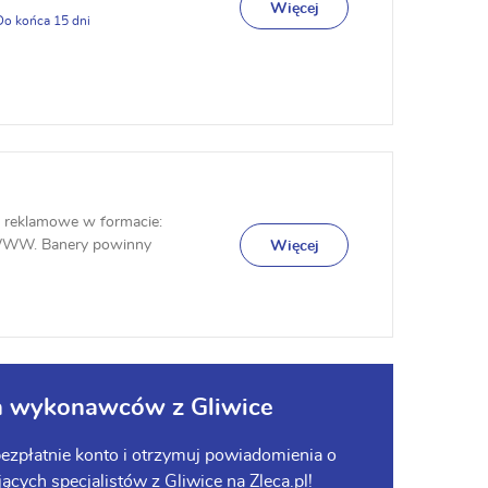
Więcej
15
y reklamowe w formacie:
 WWW. Banery powinny
Więcej
lamować.
la wykonawców z Gliwice
 bezpłatnie konto i otrzymuj powiadomienia o
ych specjalistów z Gliwice na Zleca.pl!