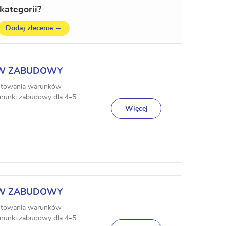
kategorii?
→
Dodaj zlecenie
ÓW ZABUDOWY
gotowania warunków
runki zabudowy dla 4–5
, – opracowan...
Więcej
ÓW ZABUDOWY
gotowania warunków
runki zabudowy dla 4–5