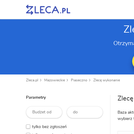
Zl
Otrzym
Zleca.pl
Mazowieckie
Piaseczno
Zlecę wykonanie
Zlecę
Parametry
Baza akt
wybierz 
tylko bez zgłoszeń