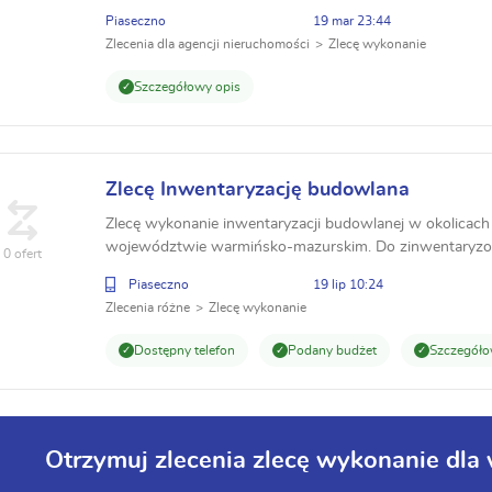
budynków mieszkalnych jednorodzinnych wolnostojących
Piaseczno
19 mar 23:44
Zlecenia dla agencji nieruchomości
Zlecę wykonanie
Szczegółowy opis
Zlecę Inwentaryzację budowlana
Zlecę wykonanie inwentaryzacji budowlanej w okolicach
województwie warmińsko-mazurskim. Do zinwentaryzowa
0 ofert
obiekty, w tym: Dwie świetlice wiejskie (powierzchni...
Piaseczno
19 lip 10:24
Zlecenia różne
Zlecę wykonanie
Dostępny telefon
Podany budżet
Szczegóło
Otrzymuj zlecenia zlecę wykonanie dl