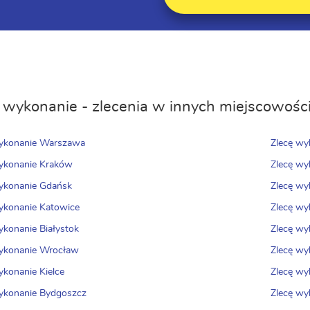
 wykonanie - zlecenia w innych miejscowośc
wykonanie Warszawa
Zlecę wy
ykonanie Kraków
Zlecę wy
ykonanie Gdańsk
Zlecę wy
ykonanie Katowice
Zlecę wy
ykonanie Białystok
Zlecę wy
ykonanie Wrocław
Zlecę wy
ykonanie Kielce
Zlecę w
ykonanie Bydgoszcz
Zlecę wy