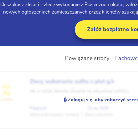
eśli szukasz zleceń - zlecę wykonanie z Piaseczno i okolic, załó
nowych ogłoszeniach zamieszczanych przez klientów szukający
Załóż bezpłatne ko
Powiązane strony:
Fachowc
Zlecę wykonanie sufitu z płyt g.k
Jak w tytule zlecenie otwarte na zabudowę sufitów
🔒 Zaloguj się, aby zobaczyć szcz
2 oferty
Piaseczno
22 sty 15:05
Zlecenia dla murarzy i tynkarzy
Zlecę wykonanie