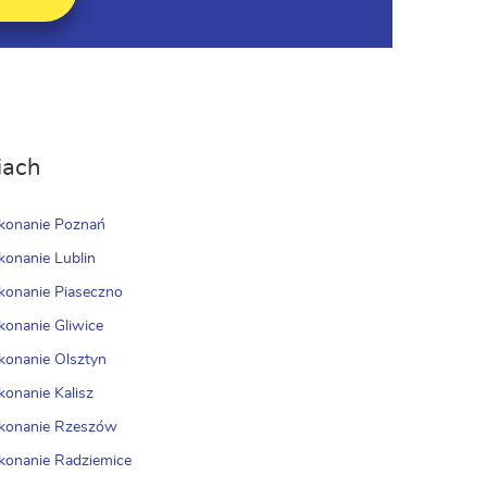
iach
konanie Poznań
konanie Lublin
konanie Piaseczno
konanie Gliwice
konanie Olsztyn
konanie Kalisz
ykonanie Rzeszów
konanie Radziemice