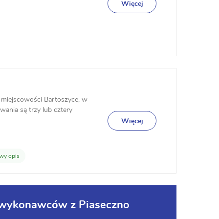
, – opracowan...
Więcej
 miejscowości Bartoszyce, w
nia są trzy lub cztery
Więcej
wy opis
a wykonawców z Piaseczno