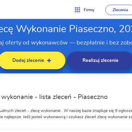
Firmy
Zlecenia
ecę Wykonanie Piaseczno, 2
aj oferty od wykonawców — bezpłatnie i bez zob
Dodaj zlecenie
Realizuj zlecenia
 wykonanie - lista zleceń - Piaseczno
ualnych zleceń - zlecę wykonanie . W naszej bazie znajduje się 9 ogłosze
te najlepsze. Jeśli jesteś wykonawcą i szukasz zleceń zlecę wykonanie za