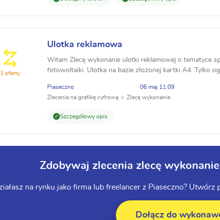
Ulotka reklamowa
Witam Zlecę wykonanie ulotki reklamowej o tematyce sp
fotowoltaiki. Ulotka na bazie złożonej kartki A4. Tylko 
3 oferty
grafika ze sprzętem i przykładowe instalacje, d...
Piaseczno
06 maj 11:09
Zlecenia na grafikę cyfrową
Zlecę wykonanie
Szczegółowy opis
Zdobywaj zlecenia zlecę wykonanie
iałasz na rynku jako firma lub freelancer z Piaseczno? Utwórz
Dołącz do wykona