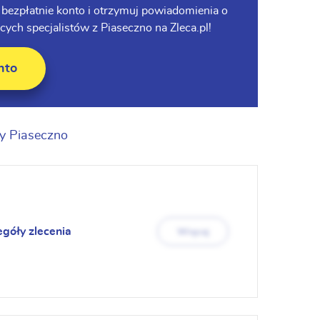
ż bezpłatnie konto i otrzymuj powiadomienia o
ch specjalistów z Piaseczno na Zleca.pl!
nto
y Piaseczno
egóły zlecenia
Więcej