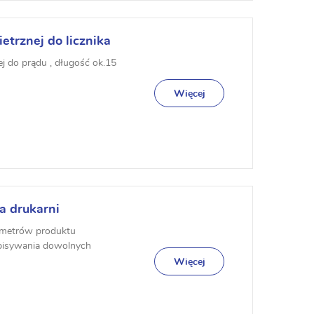
trznej do licznika
j do prądu , długość ok.15
Więcej
a drukarni
ametrów produktu
wpisywania dowolnych
 na przykładach is...
Więcej