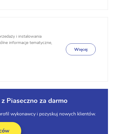
rzedaży i instalowania
ogólne informacje tematyczne,
Więcej
 z Piaseczno za darmo
 profil wykonawcy i pozyskuj nowych klientów.
wców