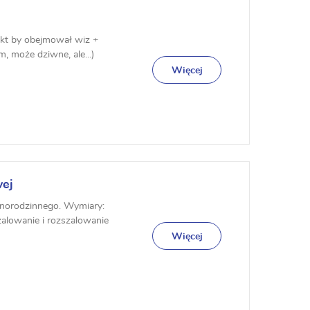
ekt by obejmował wiz +
m, może dziwne, ale...)
Więcej
wej
dnorodzinnego. Wymiary:
alowanie i rozszalowanie
py...
Więcej