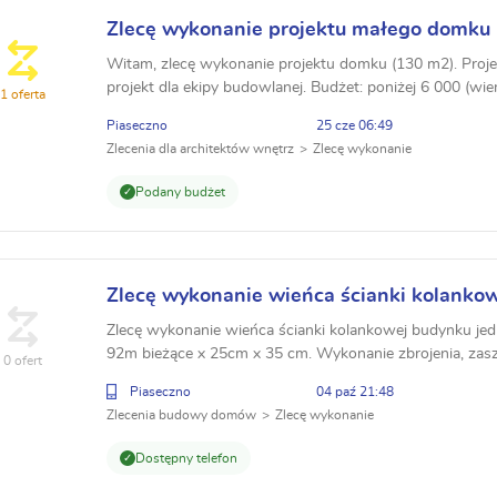
Zlecę wykonanie projektu małego domku
Witam, zlecę wykonanie projektu domku (130 m2). Proj
projekt dla ekipy budowlanej. Budżet: poniżej 6 000 (wie
1 oferta
Lokalizacja: Piaseczno Kontakt: ppiotr412@wp.pl
Piaseczno
25 cze 06:49
Zlecenia dla architektów wnętrz
Zlecę wykonanie
Podany budżet
Zlecę wykonanie wieńca ścianki kolanko
Zlecę wykonanie wieńca ścianki kolankowej budynku je
92m bieżące x 25cm x 35 cm. Wykonanie zbrojenia, zasz
0 ofert
(szalunki po stronie wykonawcy), zalanie betonem z pom
Piaseczno
04 paź 21:48
Zlecenia budowy domów
Zlecę wykonanie
Dostępny telefon