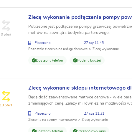
Zlecę wykonanie podłączenia pompy powie
Potrzebne jest podłączenie pompy grzewczej powietrzne
metrów na zewnątrz budynku parterowego.
0 ofert
Piaseczno
27 sty 11:45
Pozostałe zlecenia na usługi domowe
Zlecę wykonanie
Dostępny telefon
Podany budżet
Zlecę wykonanie sklepu internetowego dl
Będą dość zaawansowane matryce cenowe - wiele par
zmieniających cenę. Zależy mi również na możliwości 
10 ofert
wymiarów przez klienta. Zainteresowanym osobom pokażę
Piaseczno
27 cze 11:31
Zlecenia na strony internetowe
Zlecę wykonanie
Dostępny telefon
Szczegółowy opis