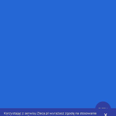
FILTRY
Korzystając z serwisu Zleca.pl wyrażasz zgodę na stosowanie
X