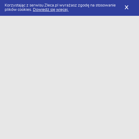
FILTRY
Korzystając z serwisu Zleca.pl wyrażasz zgodę na stosowanie
X
plików cookies.
Dowiedz się więcej.
Zleca.pl
Śląskie
Katowice
Usługi marketingowe
Zlecenia marketingowe
FILTRY
Data dodania
Aktualne zlecenia z kategorii Zlecenia
marketingowe w Katowicach
Szukasz wykonawcy w tej kategorii?
Dodaj darmowe zlecenie
i otrzymaj oferty.
→
Dodaj zlecenie
2 oferty