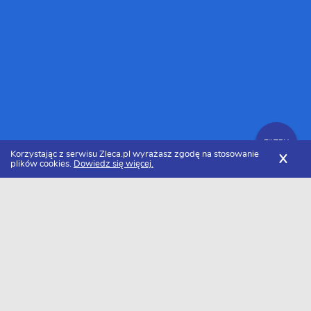
FILTRY
Korzystając z serwisu Zleca.pl wyrażasz zgodę na stosowanie
X
plików cookies.
Dowiedz się więcej.
Zleca.pl
Śląskie
Firmy
Zlecenia
FILTRY
Data dodania
Aktualne zlecenia ze Śląska
Dam zlecenie
Zlecę wykonanie
Freelancer zlecenia