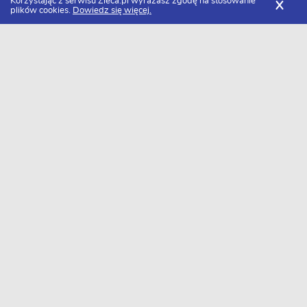
Korzystając z serwisu Zleca.pl wyrażasz zgodę na stosowanie
X
plików cookies.
Dowiedz się więcej.
Zleca.pl
Pomorskie
Tłumacze
Zlecenia dla tłumaczy
FILTRY
Data dodania
Aktualne zlecenia z kategorii Zlecenia dla
tłumaczy pomorskie
Zlecę tłumaczenie
Szukasz wykonawcy w tej kategorii?
Dodaj darmowe zlecenie
i otrzymaj oferty.
→
Dodaj zlecenie
1 oferta