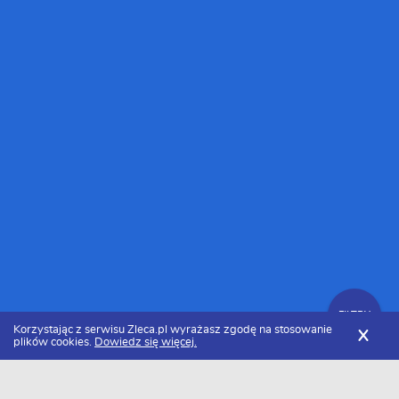
FILTRY
Korzystając z serwisu Zleca.pl wyrażasz zgodę na stosowanie
X
plików cookies.
Dowiedz się więcej.
Zleca.pl
Zlecę pozycjonowanie