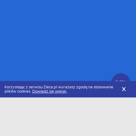
FILTRY
Korzystając z serwisu Zleca.pl wyrażasz zgodę na stosowanie
X
plików cookies.
Dowiedz się więcej.
Zleca.pl
Cennik usług dekarskich
Montaż folii paroizolacyjnej
FILTRY