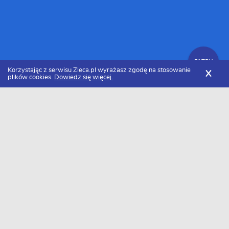
FILTRY
Korzystając z serwisu Zleca.pl wyrażasz zgodę na stosowanie
X
plików cookies.
Dowiedz się więcej.
Zleca.pl
Cennik usług dekarskich
Usuwanie starej papy
FILTRY
Ile kosztuje usuwanie starej papy w 2026
roku?
Za usuwanie starej papy zapłacimy około 159 zł/m2. Należy
pamiętać, że cena może się różnić w zależności od rejonu.
Minimalna kwota jaką będziemy musieli zapłacić to około 51 zł/m2,
a maksymalna 268 zł/m2.