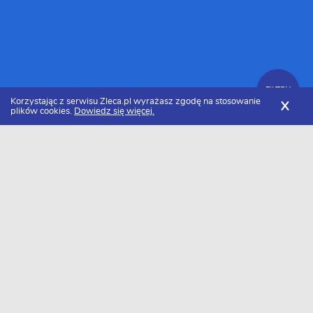
FILTRY
Korzystając z serwisu Zleca.pl wyrażasz zgodę na stosowanie
X
plików cookies.
Dowiedz się więcej.
Zleca.pl
Cennik białego montażu
Montaż muszli klozetowej
FILTRY
Ile kosztuje montaż muszli klozetowej w
2026 roku?
Za montaż muszli klozetowej zapłacimy około 219 zł/szt.. Należy
pamiętać, że cena może się różnić w zależności od rejonu.
Minimalna kwota jaką będziemy musieli zapłacić to około 154