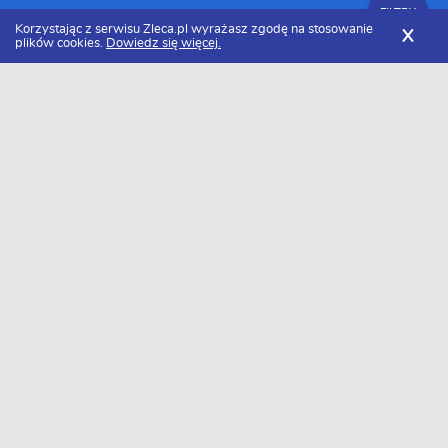
FILTRY
Korzystając z serwisu Zleca.pl wyrażasz zgodę na stosowanie
X
plików cookies.
Dowiedz się więcej.
Zleca.pl
Cennik białego montażu
Montaż panelu prysznicowego
FILTRY
Ile kosztuje montaż panelu
prysznicowego w 2026 roku?
Za montaż panelu prysznicowego zapłacimy około 616 zł/szt..
Należy pamiętać, że cena może się różnić w zależności od rejonu.
Minimalna kwota jaką będziemy musieli zapłacić to około 374
zł/szt., a maksymalna 858 zł/szt..
Chcesz poznać dokładną cenę u siebie?