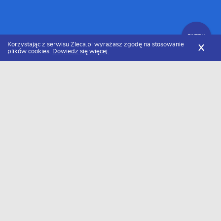
FILTRY
Korzystając z serwisu Zleca.pl wyrażasz zgodę na stosowanie
X
plików cookies.
Dowiedz się więcej.
Zleca.pl
Cennik białego montażu
Montaż baterii wannowej
FILTRY
Ile kosztuje montaż baterii wannowej w
2026 roku?
Za montaż baterii wannowej zapłacimy około 197 zł/szt.. Należy
pamiętać, że cena może się różnić w zależności od rejonu.
Minimalna kwota jaką będziemy musieli zapłacić to około 128
zł/szt., a maksymalna 266 zł/szt..