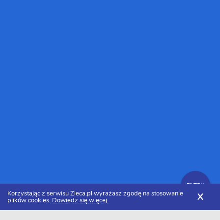
FILTRY
Korzystając z serwisu Zleca.pl wyrażasz zgodę na stosowanie
X
plików cookies.
Dowiedz się więcej.
Zleca.pl
Cennik usług prawnych