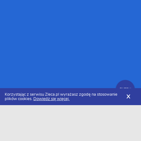
FILTRY
Korzystając z serwisu Zleca.pl wyrażasz zgodę na stosowanie
X
plików cookies.
Dowiedz się więcej.
Zleca.pl
Cennik usług prawnych
Sporządzenie pozwu
FILTRY