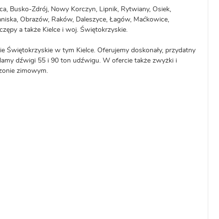
ica, Busko-Zdrój, Nowy Korczyn, Lipnik, Rytwiany, Osiek,
aniska, Obrazów, Raków, Daleszyce, Łagów, Maćkowice,
zępy a także Kielce i woj. Świętokrzyskie.
nie Świętokrzyskie w tym Kielce. Oferujemy doskonały, przydatny
my dźwigi 55 i 90 ton udźwigu. W ofercie także zwyżki i
ezonie zimowym.