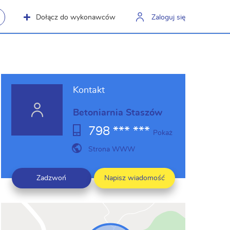
Dołącz do wykonawców
Zaloguj się
Kontakt
Betoniarnia Staszów
798 *** ***
Pokaż
Strona WWW
Zadzwoń
Napisz wiadomość