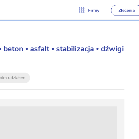
Firmy
Zlecenia
ton • asfalt • stabilizacja • dźwigi
moim udziałem