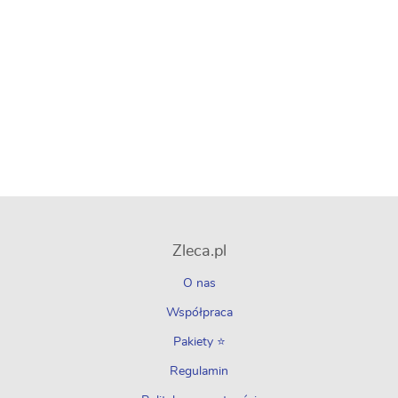
Zleca.pl
O nas
Współpraca
Pakiety ⭐
Regulamin