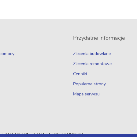
Przydatne informacje
 pomocy
Zlecenia budowlane
Zlecenia remontowe
Cenniki
Popularne strony
Mapa serwisu
Odległa 114C | REGON: 364774751 | NIP: 6472500747