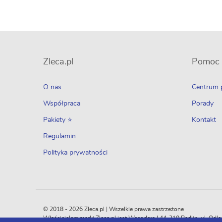
Zleca.pl
Pomoc
O nas
Centrum
Współpraca
Porady
Pakiety ⭐
Kontakt
Regulamin
Polityka prywatności
© 2018 - 2026 Zleca.pl | Wszelkie prawa zastrzeżone
Właścicielem marki Zleca.pl jest Wecoders | 44-310 Radlin, ul. 