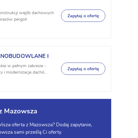
nstrukcji więźb dachowych
Zapytaj o ofertę
rasów pergoli
LNOBUDOWLANE I
skie w pełnym zakresie -
Zapytaj o ofertę
i modernizacje dachó...
 z Mazowsza
ańsza oferta z Mazowsza? Dodaj zapytanie,
owsza sami prześlą Ci oferty.