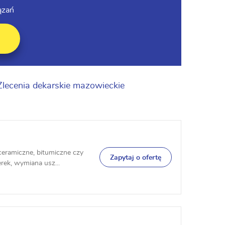
ązań
Zlecenia dekarskie mazowieckie
ceramiczne, bitumiczne czy
Zapytaj o ofertę
ek, wymiana usz...