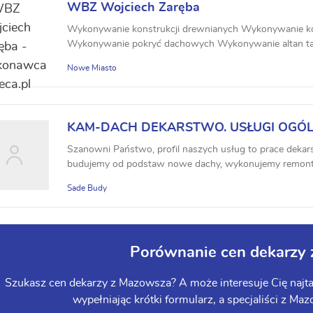
WBZ Wojciech Zaręba
Wykonywanie konstrukcji drewnianych Wykonywanie ko
Wykonywanie pokryć dachowych Wykonywanie altan ta
Nowe Miasto
KAM-DACH DEKARSTWO. USŁUGI OGÓ
PORZĄDKOWE
Szanowni Państwo, profil naszych usług to prace dekar
budujemy od podstaw nowe dachy, wykonujemy remonty 
Sade Budy
Porównanie cen dekarzy
Szukasz cen dekarzy z Mazowsza? A może interesuje Cię najt
wypełniając krótki formularz, a specjaliści z Maz