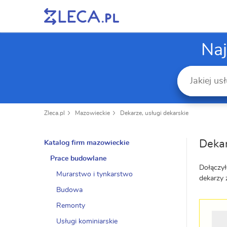
Naj
Zleca.pl
Mazowieckie
Dekarze, usługi dekarskie
Deka
Katalog firm mazowieckie
Prace budowlane
Dołączył
Murarstwo i tynkarstwo
dekarzy
Budowa
Remonty
Usługi kominiarskie