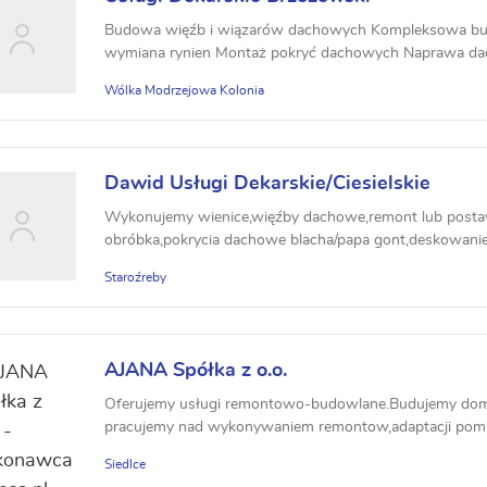
Budowa więźb i wiązarów dachowych Kompleksowa b
wymiana rynien Montaż pokryć dachowych Naprawa da
Obróbk...
Wólka Modrzejowa Kolonia
Dawid Usługi Dekarskie/Ciesielskie
Wykonujemy wienice,więźby dachowe,remont lub posta
obróbka,pokrycia dachowe blacha/papa gont,deskowanie,
Staroźreby
AJANA Spółka z o.o.
Oferujemy usługi remontowo-budowlane.Budujemy domy
pracujemy nad wykonywaniem remontow,adaptacji pomie
domu,Zapras...
Siedlce