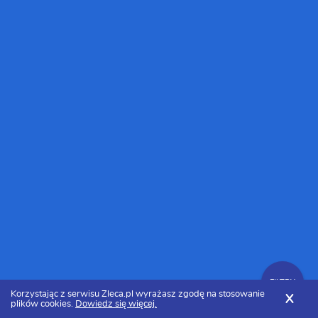
FILTRY
Korzystając z serwisu Zleca.pl wyrażasz zgodę na stosowanie
X
plików cookies.
Dowiedz się więcej.