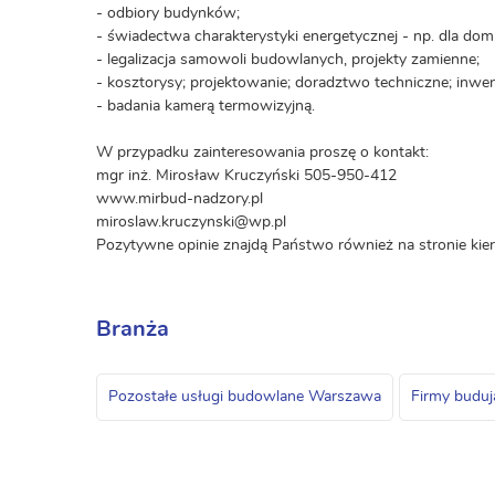
- odbiory budynków;
- świadectwa charakterystyki energetycznej - np. dla do
- legalizacja samowoli budowlanych, projekty zamienne;
- kosztorysy; projektowanie; doradztwo techniczne; inwen
- badania kamerą termowizyjną.
W przypadku zainteresowania proszę o kontakt:
mgr inż. Mirosław Kruczyński 505-950-412
www.mirbud-nadzory.pl
miroslaw.kruczynski@wp.pl
Pozytywne opinie znajdą Państwo również na stronie kie
Branża
Pozostałe usługi budowlane Warszawa
Firmy budu