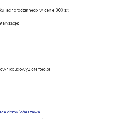
mku jednorodzinnego w cenie 300 zł;
taryzacje;
rownikbudowy2.oferteo.pl
jące domy Warszawa