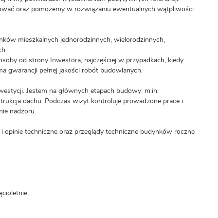
lować oraz pomożemy w rozwiązaniu ewentualnych wątpliwości
ków mieszkalnych jednorodzinnych, wielorodzinnych,
ch.
osoby od strony Inwestora, najczęściej w przypadkach, kiedy
a gwarancji pełnej jakości robót budowlanych.
nwestycji. Jestem na głównych etapach budowy: m.in.
strukcja dachu. Podczas wizyt kontroluje prowadzone prace i
ie nadzoru.
 opinie techniczne oraz przeglądy techniczne budynków roczne
cioletnie;