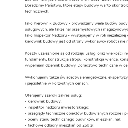
Doradzimy Państwu, które etapy budowy warto skontro
technicznych.
Jako Kierownik Budowy - prowadzimy wiele budów budyn
usługowych, ale także hal przemysłowych i magazynowy
Jako Inspektor Nadzoru - występujemy w roli niezależnej 
kierownik budowy jest od strony wykonawcy robót i nie m
Koszty uzależnione są od rodzaju usługi oraz wielkości i
fundamenty, konstrukcja stropu, konstrukcja wieńca, kon
wypełniam dziennik budowy. Doradztwo techniczne w cen
Wykonujemy także świadectwa energetyczne, ekspertyzy i
i pięcioletnie w korzystnych cenach.
Oferujemy szeroki zakres usług:
- kierownik budowy;
- inspektor nadzoru inwestorskiego;
- przeglądy techniczne obiektów budowlanych roczne i pię
- oceny stanu technicznego budynków, mieszkań, hal;
- fachowe odbiory mieszkań od 250 zł;