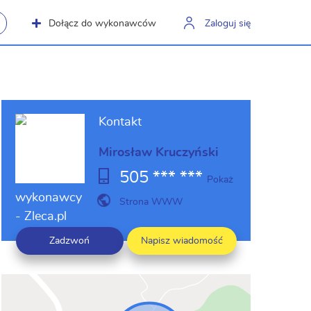
Dołącz do wykonawców
Zaloguj się
Kontakt
Mirosław Kruczyński
505 *** ***
Pokaż
Strona WWW
Zadzwoń
Napisz wiadomość