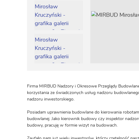
Firma MIRBUD Nadzory i Okresowe Przeglądy Budowlane
korzystania ze świadczonych usług nadzoru budowlanego 
nadzoru inwestorskiego.
Posiadam uprawnienia budowlane do kierowania robotami
budowlanej. Jako kierownik budowy czy inspektor nadzoru
budowy, pracuję w formie wizyt na budowach.
Zaufało nam już wielu inwestorów, którzy rzetelność nasz