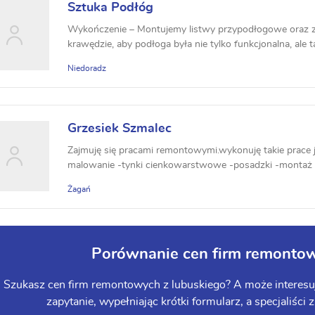
Sztuka Podłóg
Wykończenie – Montujemy listwy przypodłogowe oraz 
krawędzie, aby podłoga była nie tylko funkcjonalna, ale ta
Niedoradz
Grzesiek Szmalec
Zajmuję się pracami remontowymi.wykonuję takie prace j
malowanie -tynki cienkowarstwowe -posadzki -montaż g
Żagań
Porównanie cen firm remontow
Szukasz cen firm remontowych z lubuskiego? A może interesuje
zapytanie, wypełniając krótki formularz, a specjaliści 