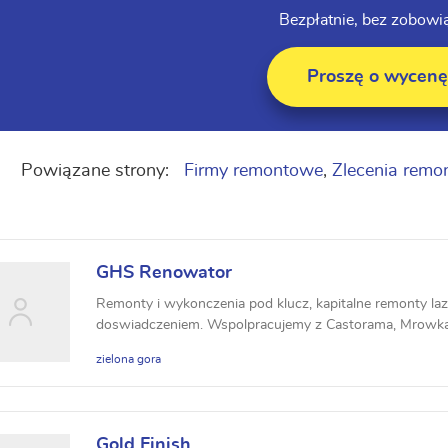
Bezpłatnie, bez zobowi
Proszę o wycenę
Powiązane strony:
Firmy remontowe
,
Zlecenia rem
GHS Renowator
Remonty i wykonczenia pod klucz, kapitalne remonty laz
doswiadczeniem. Wspolpracujemy z Castorama, Mrowka,
ni...
zielona gora
Gold Finish