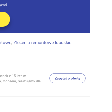
ązań
ontowe
,
Zlecenia remontowe lubuskie
ienek z 15 letnim
Zapytaj o ofertę
 Mopsem, realizujemy dla