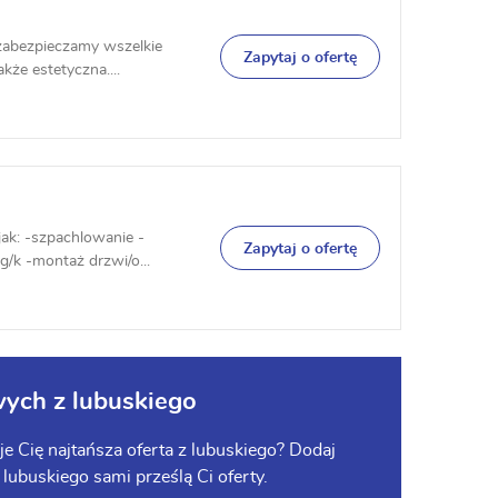
zabezpieczamy wszelkie
Zapytaj o ofertę
kże estetyczna....
ak: -szpachlowanie -
Zapytaj o ofertę
/k -montaż drzwi/o...
ych z lubuskiego
 Cię najtańsza oferta z lubuskiego? Dodaj
z lubuskiego sami prześlą Ci oferty.