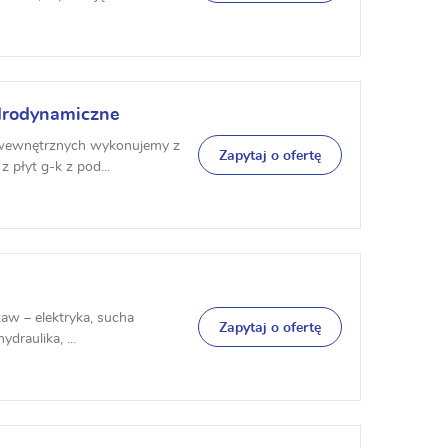
drodynamiczne
i wewnętrznych wykonujemy z
Zapytaj o ofertę
 płyt g-k z pod...
w – elektryka, sucha
Zapytaj o ofertę
raulika, ...