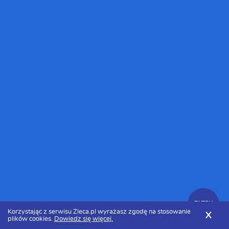
FILTRY
Korzystając z serwisu Zleca.pl wyrażasz zgodę na stosowanie
X
plików cookies.
Dowiedz się więcej.