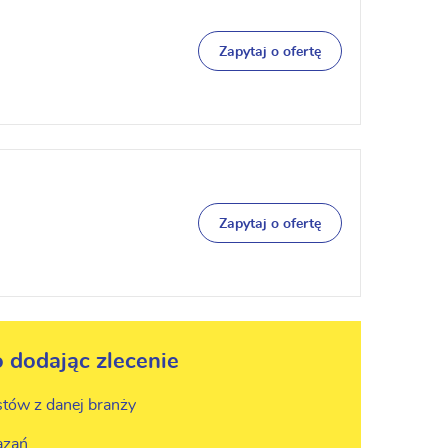
Zapytaj o ofertę
Zapytaj o ofertę
o dodając zlecenie
stów z danej branży
ązań