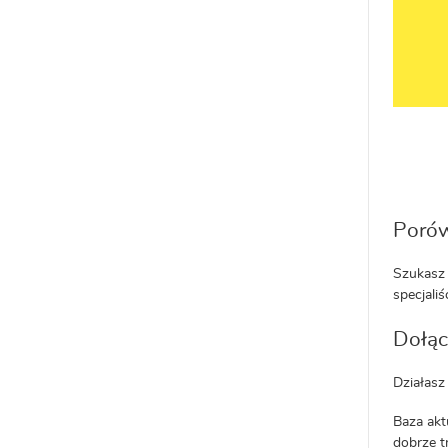
Porów
Szukasz 
specjaliś
Dołąc
Działasz
Baza akt
dobrze t