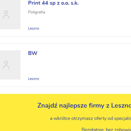
Print 44 sp z o.o. s.k.
Poligrafia
Leszno
BW
Leszno
Znajdź najlepsze firmy z Leszn
a wkrótce otrzymasz oferty od specjali
Bezpłatnie, bez zobowi