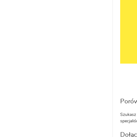
Porów
Szukasz 
specjaliś
Dołąc