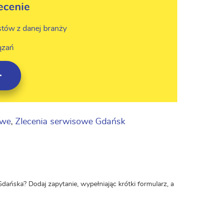
ecenie
stów z danej branży
ązań
owe
,
Zlecenia serwisowe Gdańsk
ańska? Dodaj zapytanie, wypełniając krótki formularz, a