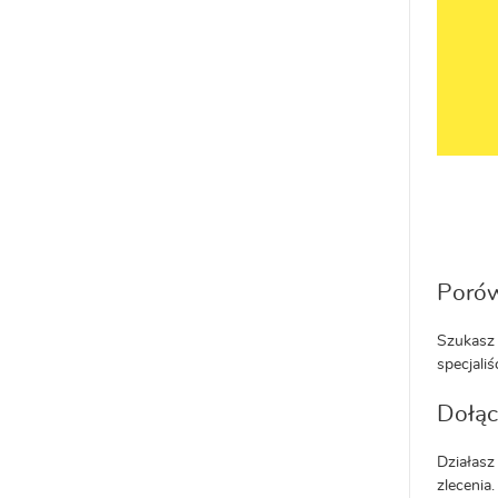
Porów
Szukasz 
specjaliś
Dołąc
Działasz
zlecenia.