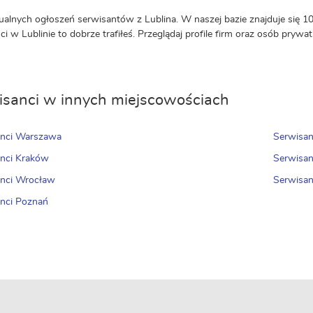
ualnych ogłoszeń serwisantów z Lublina. W naszej bazie znajduje się 1
ci w Lublinie to dobrze trafiłeś. Przeglądaj profile firm oraz osób prywa
sanci w innych miejscowościach
anci Warszawa
Serwisan
nci Kraków
Serwisan
anci Wrocław
Serwisan
nci Poznań