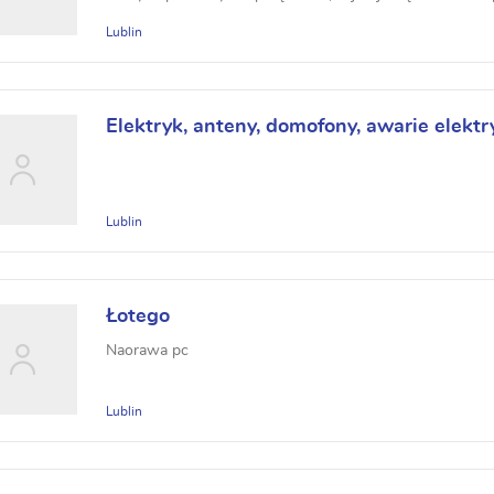
Lublin
Elektryk, anteny, domofony, awarie elekt
elektryczne.
Lublin
Łotego
Naorawa pc
Lublin