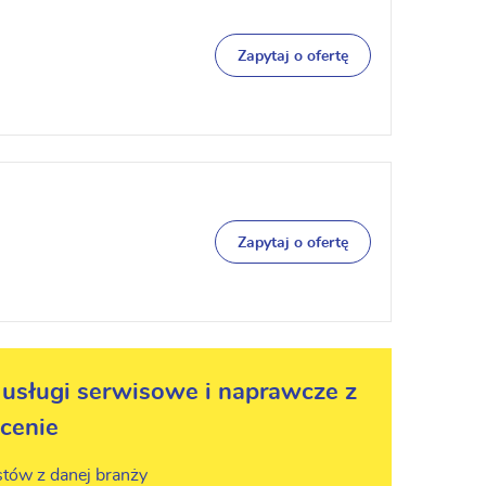
Zapytaj o ofertę
Zapytaj o ofertę
usługi serwisowe i naprawcze z
ecenie
stów z danej branży