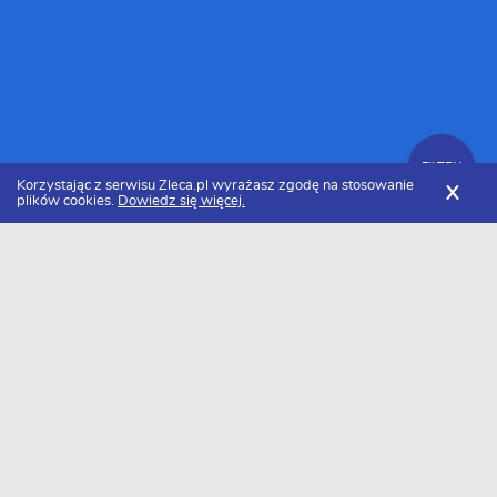
FILTRY
Korzystając z serwisu Zleca.pl wyrażasz zgodę na stosowanie
X
plików cookies.
Dowiedz się więcej.
Zleca.pl
Małopolskie
Kraków
Serwisanci
FILTRY
Serwisanci Kraków - Ranking 2026
Dołączyło do nas już 25 serwisantów z Krakowa. Wybierz
spośród profili kandydatów najlepszego wykonawcę. Oto ranking
najlepszych fachowców świadczących usługi serwisowe i