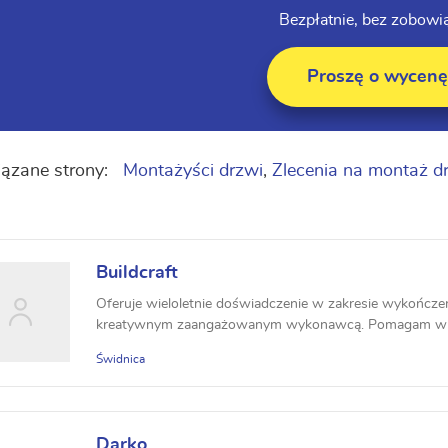
Bezpłatnie, bez zobowi
Proszę o wycenę
ązane strony:
Montażyści drzwi
,
Zlecenia na montaż d
Buildcraft
Oferuje wieloletnie doświadczenie w zakresie wykończe
kreatywnym zaangażowanym wykonawcą. Pomagam w 
mate...
Świdnica
Darko