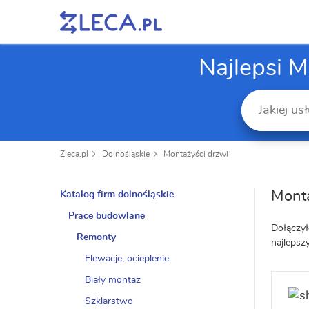
Najlepsi M
Zleca.pl
Dolnośląskie
Montażyści drzwi
Monta
Katalog firm dolnośląskie
Prace budowlane
Dołączył
Remonty
najlepsz
Elewacje, ocieplenie
Biały montaż
Szklarstwo