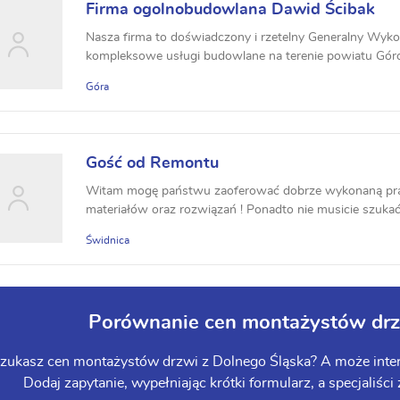
Firma ogolnobudowlana Dawid Ścibak
Nasza firma to doświadczony i rzetelny Generalny Wyko
kompleksowe usługi budowlane na terenie powiatu Gó
na ...
Góra
Gość od Remontu
Witam mogę państwu zaoferować dobrze wykonaną pr
materiałów oraz rozwiązań ! Ponadto nie musicie szukać 
mo...
Świdnica
Porównanie cen montażystów drz
zukasz cen montażystów drzwi z Dolnego Śląska? A może intere
Dodaj zapytanie, wypełniając krótki formularz, a specjaliści