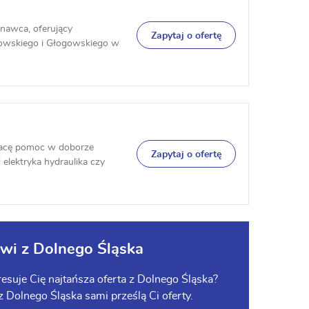
nawca, oferujący
Zapytaj o ofertę
rowskiego i Głogowskiego w
acę pomoc w doborze
Zapytaj o ofertę
elektryka hydraulika czy
wi z Dolnego Śląska
suje Cię najtańsza oferta z Dolnego Śląska?
 z Dolnego Śląska sami prześlą Ci oferty.