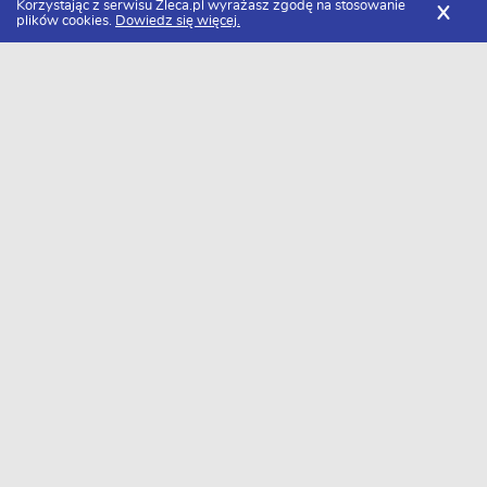
Korzystając z serwisu Zleca.pl wyrażasz zgodę na stosowanie
X
plików cookies.
Dowiedz się więcej.
Zleca.pl
Wielkopolskie
Poznań
Specjaliści od grafiki cyfrowej
FILTRY
Grafika cyfrowa Poznań - Ranking 2026
Dołączyło do nas już 36 specjalistów od grafiki cyfrowej z
Poznania. Wybierz spośród profili kandydatów najlepszego
wykonawcę. Oto ranking najlepszych fachowców od grafiki
cyfrowej z Poznania w 2026 roku.
Mira Martyna Feter
Wykonywanie zleceń w zakresie grafiki
użytkowej, social mediów
Poznań