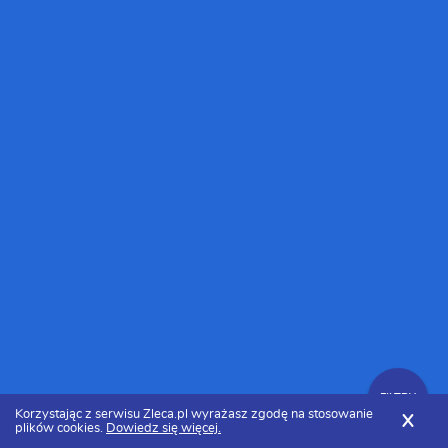
FILTRY
Korzystając z serwisu Zleca.pl wyrażasz zgodę na stosowanie
X
plików cookies.
Dowiedz się więcej.