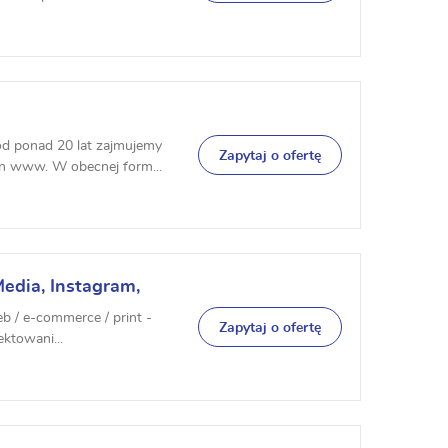
od ponad 20 lat zajmujemy
Zapytaj o ofertę
n www. W obecnej form...
Media, Instagram,
lepów E-commerce,
eb / e-commerce / print -
Zapytaj o ofertę
ektowani...