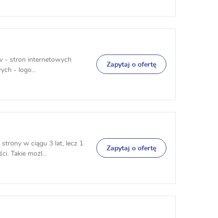
ów - stron internetowych
Zapytaj o ofertę
ch - logo...
trony w ciągu 3 lat, lecz 1
Zapytaj o ofertę
. Takie możl...