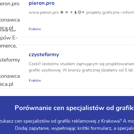
pieron.pro
www.pieron.pro ✺ ✵ ✶ ⧫ ✪✶ projekty graficzne i infor
Kraków
czysteformy
Cześć! Jesteśmy studiem zajmującym się projektowaniem
grafiki użytkowej. W branży graficznej działamy od 5 lat.
Kraków
Porównanie cen specjalistów od grafi
zukasz cen specjalistów od grafiki reklamowej z Krakowa? A moż
Dodaj zapytanie, wypełniając krótki formularz, a specjali