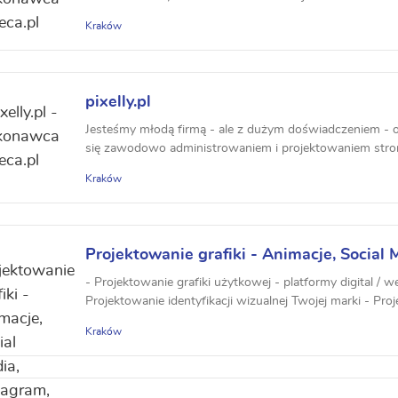
Kraków
pixelly.pl
Jesteśmy młodą firmą - ale z dużym doświadczeniem - 
się zawodowo administrowaniem i projektowaniem stro
Kraków
Projektowanie grafiki - Animacje, Social 
Facebook, Projekty WWW, Grafika do sk
- Projektowanie grafiki użytkowej - platformy digital / w
Reformaty Ads
Projektowanie identyfikacji wizualnej Twojej marki - Proj
Kraków