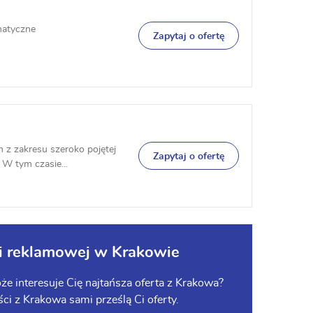
matyczne
Zapytaj o ofertę
 z zakresu szeroko pojętej
Zapytaj o ofertę
 W tym czasie...
ki reklamowej w Krakowie
e interesuje Cię najtańsza oferta z Krakowa?
ści z Krakowa sami prześlą Ci oferty.