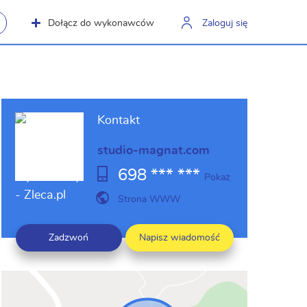
Dołącz do wykonawców
Zaloguj się
Kontakt
studio-magnat.com
698 *** ***
Pokaż
Strona WWW
Zadzwoń
Napisz wiadomość