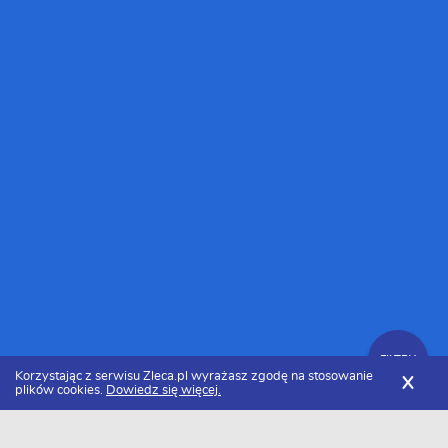
FILTRY
Korzystając z serwisu Zleca.pl wyrażasz zgodę na stosowanie
X
plików cookies.
Dowiedz się więcej.
Zleca.pl
Pomorskie
Gdynia
Grafika reklamowa