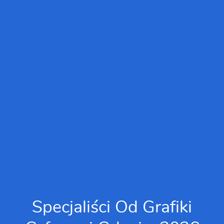
Specjaliści Od Grafiki