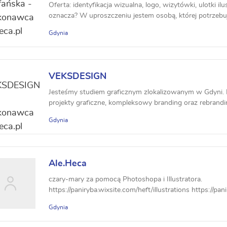
Oferta: identyfikacja wizualna, logo, wizytówki, ulotki i
oznacza? W uproszczeniu jestem osobą, której potrzebuje
Gdynia
VEKSDESIGN
Jesteśmy studiem graficznym zlokalizowanym w Gdyni. R
projekty graficzne, kompleksowy branding oraz rebranding
Gdynia
Ale.Heca
czary-mary za pomocą Photoshopa i Illustratora.
https://paniryba.wixsite.com/heft/illustrations https://pa
Gdynia