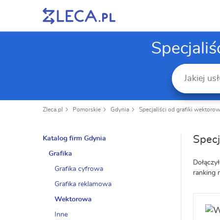
Specjali
Zleca.pl
Pomorskie
Gdynia
Specjaliści od grafiki wektorow
Specj
Katalog firm Gdynia
Grafika
Dołączył
Grafika cyfrowa
ranking 
Grafika reklamowa
Wektorowa
Inne