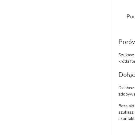
Pod
Porów
Szukasz 
krótki fo
Dołąc
Działasz
zdobywaj
Baza akt
szukasz 
skontakt