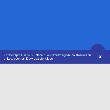
FILTRY
Korzystając z serwisu Zleca.pl wyrażasz zgodę na stosowanie
X
plików cookies.
Dowiedz się więcej.
Zleca.pl
Dolnośląskie
Wrocław
Specjaliści od grafiki wektorowej
FILTRY
Specjaliści od grafiki wektorowej
Wrocław - Ranking 2026