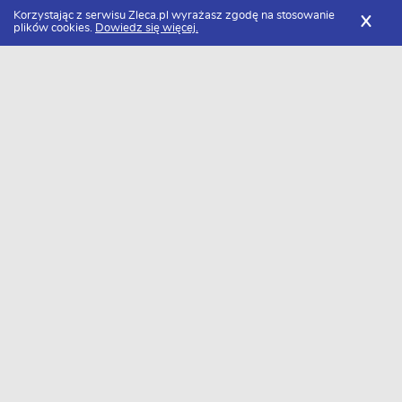
FILTRY
Korzystając z serwisu Zleca.pl wyrażasz zgodę na stosowanie
X
plików cookies.
Dowiedz się więcej.
Zleca.pl
Małopolskie
Kraków
Specjaliści od grafiki wektorowej
FILTRY
Specjaliści od grafiki wektorowej Kraków
- Ranking 2026
Dołączyło do nas już 36 specjalistów od grafiki wektorowej z
Krakowa. Wybierz spośród profili kandydatów najlepszego
wykonawcę. Oto ranking najlepszych fachowców od grafiki
wektorowej z Krakowa w 2026 roku.
AdPrisma