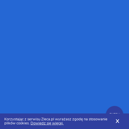
FILTRY
Korzystając z serwisu Zleca.pl wyrażasz zgodę na stosowanie
X
plików cookies.
Dowiedz się więcej.