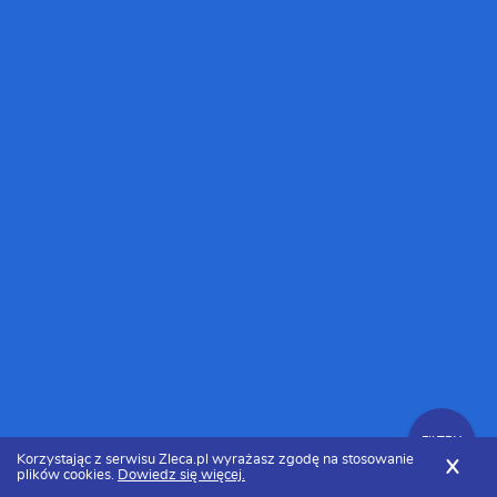
FILTRY
Korzystając z serwisu Zleca.pl wyrażasz zgodę na stosowanie
X
plików cookies.
Dowiedz się więcej.