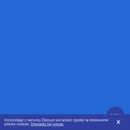
FILTRY
Korzystając z serwisu Zleca.pl wyrażasz zgodę na stosowanie
X
plików cookies.
Dowiedz się więcej.