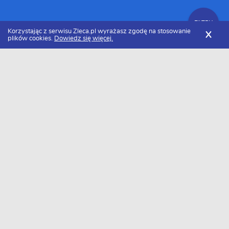
FILTRY
Korzystając z serwisu Zleca.pl wyrażasz zgodę na stosowanie
X
plików cookies.
Dowiedz się więcej.
Zleca.pl
Świętokrzyskie
Kielce
Graficy komputerowi
Zlecenia graficzne
FILTRY
Data dodania
Aktualne zlecenia z kategorii Zlecenia
graficzne w Kielcach
Szukasz wykonawcy w tej kategorii?
Dodaj darmowe zlecenie
i otrzymaj oferty.
→
Dodaj zlecenie