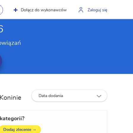
Dołącz do wykonawców
Zaloguj się
6
owiązań
Data dodania
 Koninie
kategorii?
→
Dodaj zlecenie