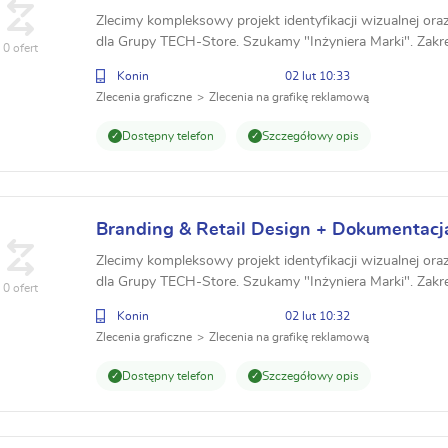
modułowe TECH-Store 4.0
Zlecimy kompleksowy projekt identyfikacji wizualnej ora
dla Grupy TECH-Store. Szukamy "Inżyniera Marki". Zakr
0 ofert
modułowe (4.0/5.0), Księga Znaku, System RAL. ...
Konin
02 lut 10:33
Zlecenia graficzne
Zlecenia na grafikę reklamową
Dostępny telefon
Szczegółowy opis
Branding & Retail Design + Dokumentacj
modułowe TECH-Store 4.0
Zlecimy kompleksowy projekt identyfikacji wizualnej ora
dla Grupy TECH-Store. Szukamy "Inżyniera Marki". Zakr
0 ofert
modułowe (4.0/5.0), Księga Znaku, System RAL. ...
Konin
02 lut 10:32
Zlecenia graficzne
Zlecenia na grafikę reklamową
Dostępny telefon
Szczegółowy opis