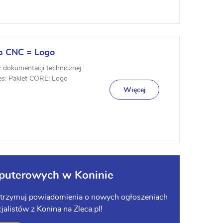
a CNC = Logo
z dokumentacji technicznej
es: Pakiet CORE: Logo
Więcej
mputerowych w Koninie
 i otrzymuj powiadomienia o nowych ogłoszeniach
alistów z Konina na Zleca.pl!