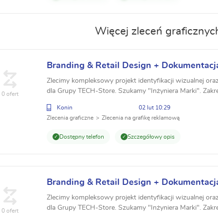
Więcej zleceń graficznyc
Branding & Retail Design + Dokumentacj
modułowe TECH-Store 4.0
Zlecimy kompleksowy projekt identyfikacji wizualnej ora
dla Grupy TECH-Store. Szukamy "Inżyniera Marki". Zakr
0 ofert
modułowe (4.0/5.0), Księga Znaku, System RAL. ...
Konin
02 lut 10:29
Zlecenia graficzne
Zlecenia na grafikę reklamową
Dostępny telefon
Szczegółowy opis
Branding & Retail Design + Dokumentacj
modułowe TECH-Store 4.0
Zlecimy kompleksowy projekt identyfikacji wizualnej ora
dla Grupy TECH-Store. Szukamy "Inżyniera Marki". Zakr
0 ofert