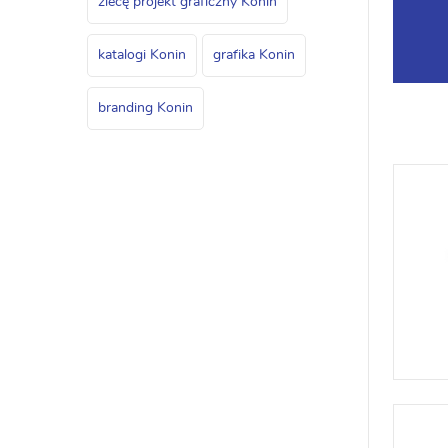
zlecę projekt graficzny Konin
katalogi Konin
grafika Konin
branding Konin