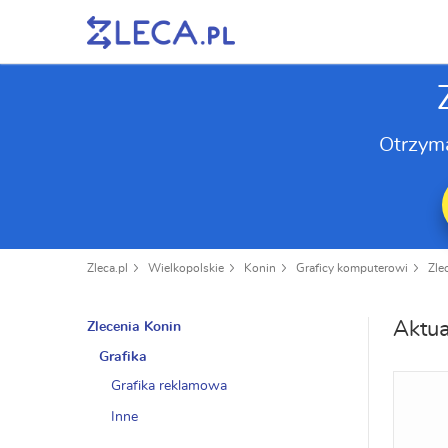
Otrzym
Zleca.pl
Wielkopolskie
Konin
Graficy komputerowi
Zle
Aktua
Zlecenia Konin
Grafika
Grafika reklamowa
Inne