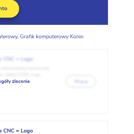
nto
uterowy
,
Grafik komputerowy Konin
a CNC = Logo
z dokumentacji technicznej
es: Pakiet CORE: Logo
egóły zlecenia
Więcej
a CNC = Logo