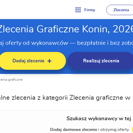
Firmy
Zlecenia
Zlecenia Graficzne Konin, 202
aj oferty od wykonawców — bezpłatnie i bez zob
Dodaj zlecenie
Realizuj zlecenia
cenia graficzne
lne zlecenia z kategorii Zlecenia graficzne w
Szukasz wykonawcy w tej 
Dodaj darmowe zlecenie
i otrzymaj oferty.