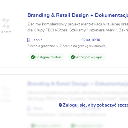
Branding & Retail Design + Dokumentacj
modułowe TECH-Store 4.0
Zlecimy kompleksowy projekt identyfikacji wizualnej ora
dla Grupy TECH-Store. Szukamy "Inżyniera Marki". Zakr
0 ofert
modułowe (4.0/5.0), Księga Znaku, System RAL. ...
Konin
02 lut 10:30
Zlecenia graficzne
Zlecenia na grafikę reklamową
Dostępny telefon
Szczegółowy opis
Branding & Retail Design + Dokumentacj
modułowe TECH-Store 4.0
Zlecimy kompleksowy projekt identyfikacji wizualnej ora
dla Grupy TECH-Store. Szukamy "Inżyniera Marki". Zakr
0 ofert
modułowe (4.0/5.0), Księga Znaku, System RAL. ...
🔒 Zaloguj się, aby zobaczyć szcz
Konin
02 lut 10:29
Zlecenia graficzne
Zlecenia na grafikę reklamową
Dostępny telefon
Szczegółowy opis