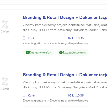
Branding & Retail Design + Dokumentacj
modułowe TECH-Store 4.0
Zlecimy kompleksowy projekt identyfikacji wizualnej ora
dla Grupy TECH-Store. Szukamy "Inżyniera Marki". Zakr
0 ofert
modułowe (4.0/5.0), Księga Znaku, System RAL. ...
Konin
02 lut 10:36
Zlecenia graficzne
Zlecenia na grafikę reklamową
Dostępny telefon
Szczegółowy opis
Branding & Retail Design + Dokumentacj
modułowe TECH-Store 4.0
Zlecimy kompleksowy projekt identyfikacji wizualnej ora
dla Grupy TECH-Store. Szukamy "Inżyniera Marki". Zakr
0 ofert
modułowe (4.0/5.0), Księga Znaku, System RAL. ...
Konin
02 lut 10:36
Zlecenia graficzne
Zlecenia na grafikę reklamową