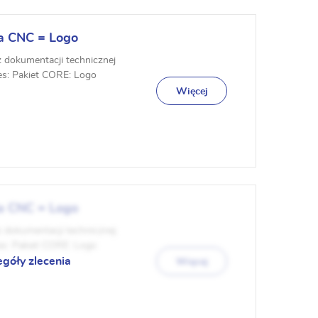
a CNC = Logo
z dokumentacji technicznej
es: Pakiet CORE: Logo
Więcej
a CNC = Logo
z dokumentacji technicznej
es: Pakiet CORE: Logo
egóły zlecenia
Więcej