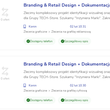
Branding & Retail Design + Dokumentacj
modułowe TECH-Store 4.0
Zlecimy kompleksowy projekt identyfikacji wizualnej ora
dla Grupy TECH-Store. Szukamy "Inżyniera Marki". Zakr
0 ofert
modułowe (4.0/5.0), Księga Znaku, System RAL. ...
Konin
02 lut 10:31
Zlecenia graficzne
Zlecenia na grafikę reklamową
Dostępny telefon
Szczegółowy opis
Branding & Retail Design + Dokumentacj
modułowe TECH-Store 4.0
Zlecimy kompleksowy projekt identyfikacji wizualnej ora
dla Grupy TECH-Store. Szukamy "Inżyniera Marki". Zakr
0 ofert
modułowe (4.0/5.0), Księga Znaku, System RAL. ...
Konin
02 lut 10:30
Zlecenia graficzne
Zlecenia na grafikę cyfrową
Dostępny telefon
Szczegółowy opis