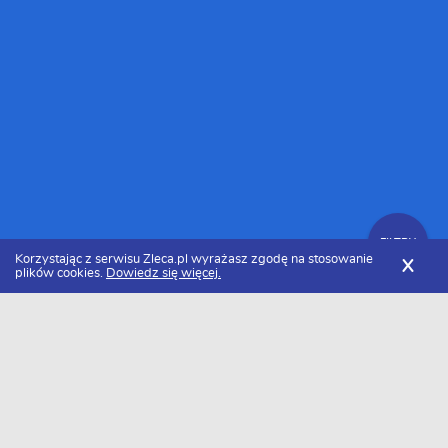
FILTRY
Korzystając z serwisu Zleca.pl wyrażasz zgodę na stosowanie
X
plików cookies.
Dowiedz się więcej.
Zleca.pl
Cennik usług elektrycznych
Podłączenie gniazdka
FILTRY
Ile kosztuje podłączenie gniazdka w 2026